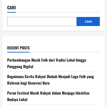
Eksistensi
Musik
CARI
Rakyat
dan
Budaya
Tradisional
di
CARI
Era
Modern
RECENT POSTS
Perkembangan Musik Folk dari Tradisi Lokal hingga
Panggung Digital
Bagaimana Cerita Rakyat Diubah Menjadi Lagu Folk yang
Relevan bagi Generasi Baru
Peran Festival Musik Rakyat dalam Menjaga Identitas
Budaya Lokal