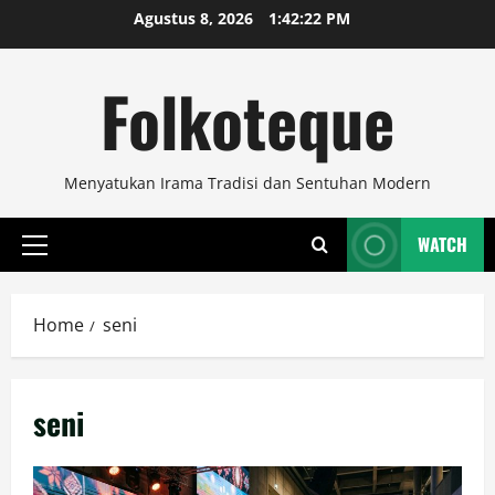
Skip
Agustus 8, 2026
1:42:23 PM
to
content
Folkoteque
Menyatukan Irama Tradisi dan Sentuhan Modern
WATCH
Primary
Menu
Home
seni
seni