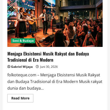
Seni & Budaya
Menjaga Eksistensi Musik Rakyat dan Budaya
Tradisional di Era Modern
Gabriel Wijaya
Juni 30, 2026
folkoteque.com – Menjaga Eksistensi Musik Rakyat
dan Budaya Tradisional di Era Modern Musik rakyat
dunia dan budaya...
Read
Read More
more
about
Menjaga