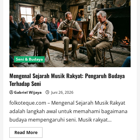
Eksistensi
Musik
Rakyat
dan
Budaya
Tradisional
di
Era
Modern
Seni & Budaya
Mengenal Sejarah Musik Rakyat: Pengaruh Budaya
Terhadap Seni
Gabriel Wijaya
Juni 26, 2026
folkoteque.com – Mengenal Sejarah Musik Rakyat
adalah langkah awal untuk memahami bagaimana
budaya mempengaruhi seni. Musik rakyat...
Read
Read More
more