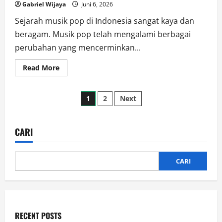
Culture
Gabriel Wijaya
Juni 6, 2026
Heritage
Sejarah musik pop di Indonesia sangat kaya dan
beragam. Musik pop telah mengalami berbagai
perubahan yang mencerminkan...
Read
Read More
more
about
Edukasi
Paginasi
Musik:
1
2
Next
Sejarah
Perkembangan
pos
Seni
Suara
&
CARI
Aransemen
CARI
RECENT POSTS