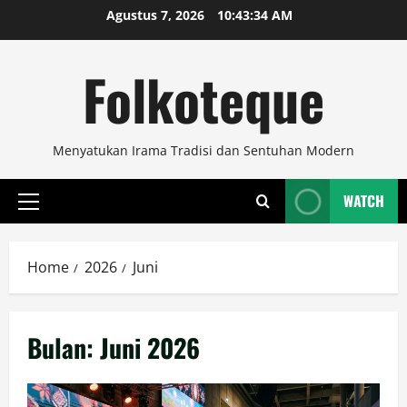
Skip
Agustus 7, 2026
10:43:35 AM
to
content
Folkoteque
Menyatukan Irama Tradisi dan Sentuhan Modern
WATCH
Primary
Menu
Home
2026
Juni
Bulan:
Juni 2026