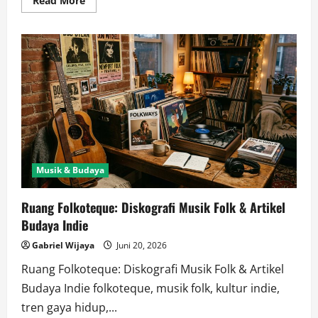
Read More
more
about
Folkoteque:
Menjelajahi
Sejarah
Musik
Rakyat
&
Seni
Tradisional
Musik & Budaya
Ruang Folkoteque: Diskografi Musik Folk & Artikel
Budaya Indie
Gabriel Wijaya
Juni 20, 2026
Ruang Folkoteque: Diskografi Musik Folk & Artikel
Budaya Indie folkoteque, musik folk, kultur indie,
tren gaya hidup,...