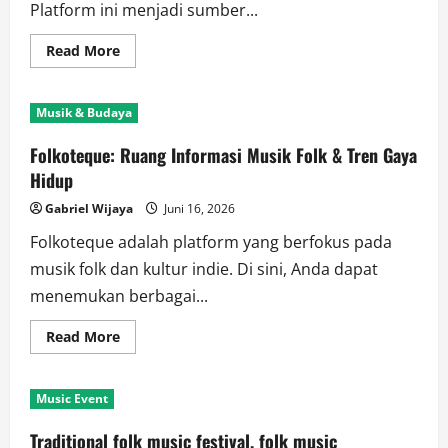
Platform ini menjadi sumber...
Read
Read More
more
about
Folkoteque
Media:
Musik & Budaya
Update
Musik
Folk,
Folkoteque: Ruang Informasi Musik Folk & Tren Gaya
Event
Seni
Hidup
&
Kultur
Gabriel Wijaya
Juni 16, 2026
Indie
Folkoteque adalah platform yang berfokus pada
musik folk dan kultur indie. Di sini, Anda dapat
menemukan berbagai...
Read
Read More
more
about
Folkoteque:
Ruang
Music Event
Informasi
Musik
Folk
Traditional folk music festival, folk music
&