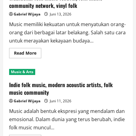
Tren
community network, vinyl folk
Gaya
Hidup
Gabriel Wijaya
Juni 13, 2026
Music memiliki kekuatan untuk menyatukan orang-
orang dari berbagai latar belakang. Salah satu cara
untuk merayakan kekayaan budaya...
Read
Read More
more
about
Traditional
folk
Music & Arts
music
festival,
folk
Indie folk music, modern acoustic artists, folk
music
community
music community
network,
vinyl
Gabriel Wijaya
Juni 11, 2026
folk
Music adalah bentuk ekspresi yang mendalam dan
emosional. Dalam dunia yang terus berubah, indie
folk music muncul...