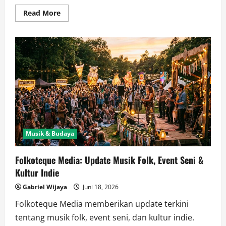
Read
Read More
more
about
Ruang
Folkoteque:
Diskografi
Musik
Folk
&
Artikel
Budaya
Indie
Musik & Budaya
Folkoteque Media: Update Musik Folk, Event Seni &
Kultur Indie
Gabriel Wijaya
Juni 18, 2026
Folkoteque Media memberikan update terkini
tentang musik folk, event seni, dan kultur indie.