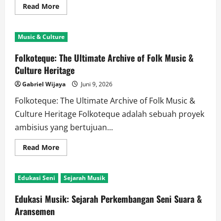
Read
Read More
more
about
Indie
folk
Music & Culture
music,
modern
acoustic
Folkoteque: The Ultimate Archive of Folk Music &
artists,
folk
Culture Heritage
music
community
Gabriel Wijaya
Juni 9, 2026
Folkoteque: The Ultimate Archive of Folk Music &
Culture Heritage Folkoteque adalah sebuah proyek
ambisius yang bertujuan...
Read
Read More
more
about
Folkoteque:
The
Edukasi Seni
Sejarah Musik
Ultimate
Archive
of
Edukasi Musik: Sejarah Perkembangan Seni Suara &
Folk
Music
Aransemen
&