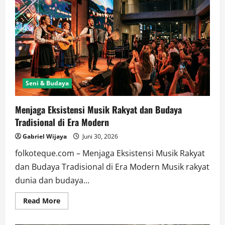
Seni & Budaya
Menjaga Eksistensi Musik Rakyat dan Budaya
Tradisional di Era Modern
Gabriel Wijaya
Juni 30, 2026
folkoteque.com – Menjaga Eksistensi Musik Rakyat
dan Budaya Tradisional di Era Modern Musik rakyat
dunia dan budaya...
Read
Read More
more
about
Menjaga