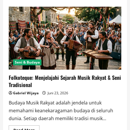
about
Mengenal
Sejarah
Musik
Rakyat:
Pengaruh
Budaya
Terhadap
Seni
Seni & Budaya
Folkoteque: Menjelajahi Sejarah Musik Rakyat & Seni
Tradisional
Gabriel Wijaya
Juni 23, 2026
Budaya Musik Rakyat adalah jendela untuk
memahami keanekaragaman budaya di seluruh
dunia. Setiap daerah memiliki tradisi musik...
Read