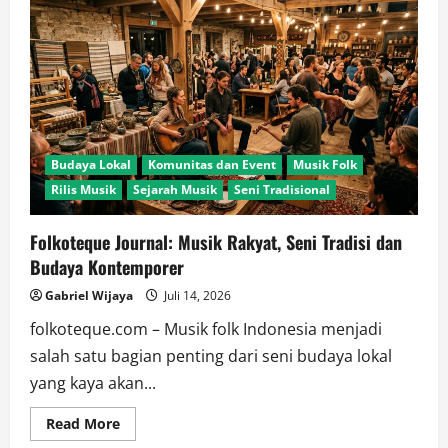
Musik
Tradisional
yang
Kembali
Populer
dalam
Aransemen
Folk
Modern
Budaya Lokal
Komunitas dan Event
Musik Folk
Rilis Musik
Sejarah Musik
Seni Tradisional
Folkoteque Journal: Musik Rakyat, Seni Tradisi dan
Budaya Kontemporer
Gabriel Wijaya
Juli 14, 2026
folkoteque.com – Musik folk Indonesia menjadi
salah satu bagian penting dari seni budaya lokal
yang kaya akan...
Read
Read More
more