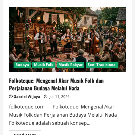
about
Folkoteque
Journal:
Musik
Rakyat,
Seni
Tradisi
dan
Budaya
Kontemporer
Budaya
Musik Folk
Musik Rakyat
Seni Tradisional
Folkoteque: Mengenal Akar Musik Folk dan
Perjalanan Budaya Melalui Nada
Gabriel Wijaya
Juli 11, 2026
folkoteque.com – – Folkoteque: Mengenal Akar
Musik Folk dan Perjalanan Budaya Melalui Nada
Folkoteque adalah sebuah konsep...
Read