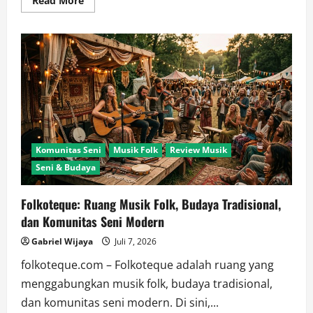
Read More
more
about
Folkoteque:
Mengenal
Akar
Musik
Folk
dan
Perjalanan
Budaya
Melalui
Nada
Komunitas Seni
Musik Folk
Review Musik
Seni & Budaya
Folkoteque: Ruang Musik Folk, Budaya Tradisional,
dan Komunitas Seni Modern
Gabriel Wijaya
Juli 7, 2026
folkoteque.com – Folkoteque adalah ruang yang
menggabungkan musik folk, budaya tradisional,
dan komunitas seni modern. Di sini,...