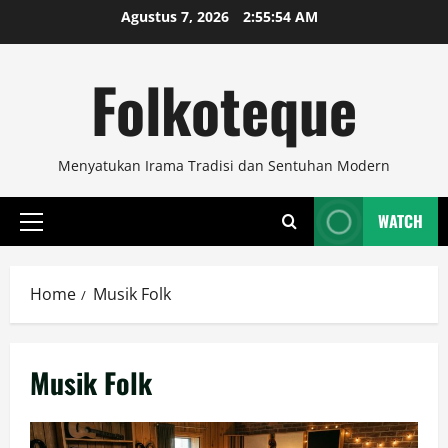
Skip
Agustus 7, 2026
2:55:54 AM
to
content
Folkoteque
Menyatukan Irama Tradisi dan Sentuhan Modern
WATCH
Primary
Menu
Home
Musik Folk
Musik Folk