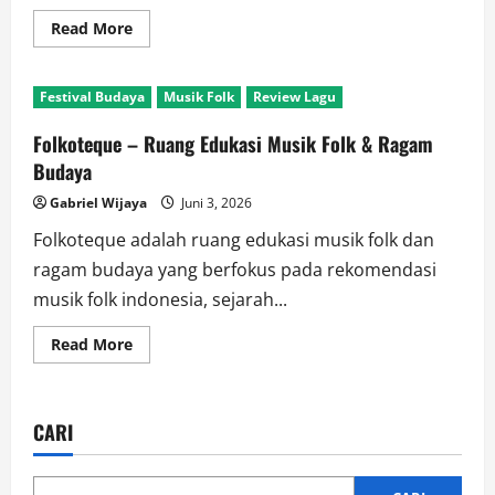
Read
Read More
more
about
Folkoteque:
Ruang
Festival Budaya
Musik Folk
Review Lagu
Musik
Folk,
Budaya
Folkoteque – Ruang Edukasi Musik Folk & Ragam
Tradisional,
dan
Budaya
Komunitas
Seni
Gabriel Wijaya
Juni 3, 2026
Modern
Folkoteque adalah ruang edukasi musik folk dan
ragam budaya yang berfokus pada rekomendasi
musik folk indonesia, sejarah...
Read
Read More
more
about
Folkoteque
–
Ruang
CARI
Edukasi
Musik
Folk
&