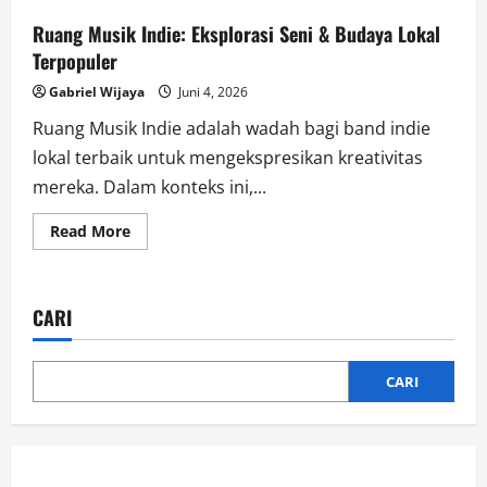
Ruang Musik Indie: Eksplorasi Seni & Budaya Lokal
Terpopuler
Gabriel Wijaya
Juni 4, 2026
Ruang Musik Indie adalah wadah bagi band indie
lokal terbaik untuk mengekspresikan kreativitas
mereka. Dalam konteks ini,...
Read
Read More
more
about
Ruang
Musik
Indie:
CARI
Eksplorasi
Seni
&
Budaya
Lokal
CARI
Terpopuler