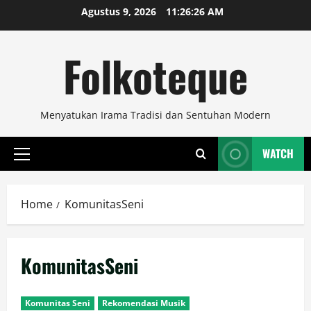
Skip
Agustus 9, 2026
11:26:26 AM
to
content
Folkoteque
Menyatukan Irama Tradisi dan Sentuhan Modern
WATCH
Primary
Menu
Home
KomunitasSeni
KomunitasSeni
Komunitas Seni
Rekomendasi Musik