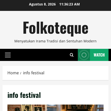
Skip
Agustus 8, 2026
11:36:24 AM
to
content
Folkoteque
Menyatukan Irama Tradisi dan Sentuhan Modern
WATCH
Primary
Menu
Home
info festival
info festival