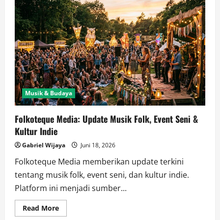
Folkoteque:
Diskografi
Musik
Folk
&
Artikel
Budaya
Indie
Musik & Budaya
Folkoteque Media: Update Musik Folk, Event Seni &
Kultur Indie
Gabriel Wijaya
Juni 18, 2026
Folkoteque Media memberikan update terkini
tentang musik folk, event seni, dan kultur indie.
Platform ini menjadi sumber...
Read
Read More
more