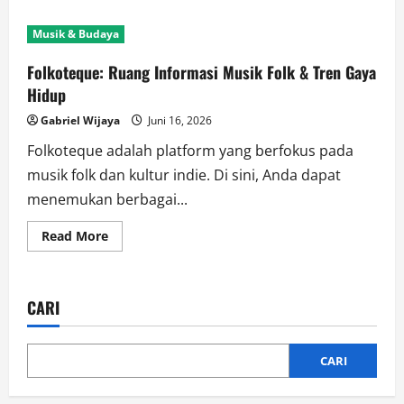
about
Folkoteque
Media:
Musik & Budaya
Update
Musik
Folk,
Folkoteque: Ruang Informasi Musik Folk & Tren Gaya
Event
Seni
Hidup
&
Kultur
Gabriel Wijaya
Juni 16, 2026
Indie
Folkoteque adalah platform yang berfokus pada
musik folk dan kultur indie. Di sini, Anda dapat
menemukan berbagai...
Read
Read More
more
about
Folkoteque:
Ruang
Informasi
CARI
Musik
Folk
&
Tren
Gaya
CARI
Hidup