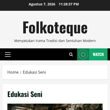
Skip
Agustus 7, 2026
11:28:37 PM
to
content
Folkoteque
Menyatukan Irama Tradisi dan Sentuhan Modern
WATCH
Primary
Menu
Home
Edukasi Seni
Edukasi Seni