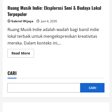
Ruang Musik Indie: Eksplorasi Seni & Budaya Lokal
Terpopuler
Gabriel Wijaya
Juni 4, 2026
Ruang Musik Indie adalah wadah bagi band indie
lokal terbaik untuk mengekspresikan kreativitas
mereka. Dalam konteks ini,...
Read
Read More
more
about
Ruang
Musik
Indie:
CARI
Eksplorasi
Seni
&
Budaya
Lokal
CARI
Terpopuler