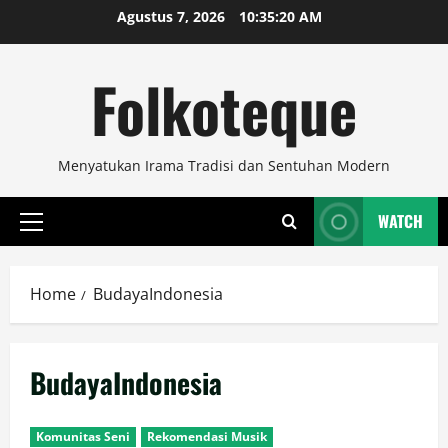
Skip
Agustus 7, 2026
10:35:21 AM
to
content
Folkoteque
Menyatukan Irama Tradisi dan Sentuhan Modern
WATCH
Primary
Menu
Home
BudayaIndonesia
BudayaIndonesia
Komunitas Seni
Rekomendasi Musik