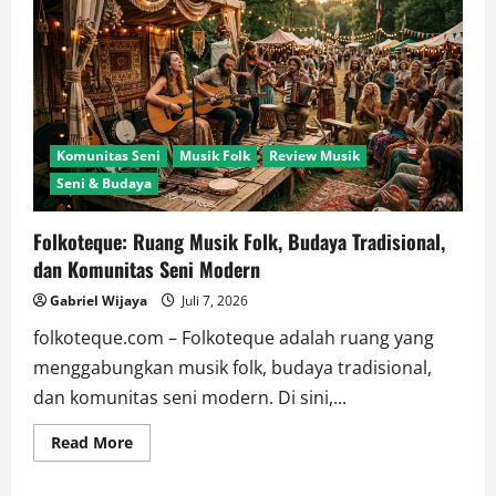
Komunitas Seni
Musik Folk
Review Musik
Seni & Budaya
Folkoteque: Ruang Musik Folk, Budaya Tradisional,
dan Komunitas Seni Modern
Gabriel Wijaya
Juli 7, 2026
folkoteque.com – Folkoteque adalah ruang yang
menggabungkan musik folk, budaya tradisional,
dan komunitas seni modern. Di sini,...
Read
Read More
more
about
Folkoteque: