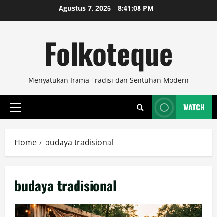
Skip
Agustus 7, 2026
8:41:08 PM
to
content
Folkoteque
Menyatukan Irama Tradisi dan Sentuhan Modern
WATCH
Primary
Menu
Home
budaya tradisional
budaya tradisional