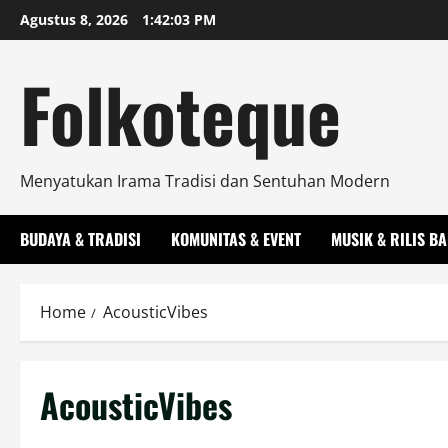
Skip
Agustus 8, 2026
1:42:03 PM
to
content
Folkoteque
Menyatukan Irama Tradisi dan Sentuhan Modern
BUDAYA & TRADISI
KOMUNITAS & EVENT
MUSIK & RILIS B
Home
AcousticVibes
AcousticVibes