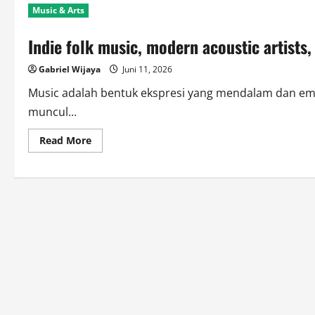
Music & Arts
Indie folk music, modern acoustic artists
Gabriel Wijaya
Juni 11, 2026
Music adalah bentuk ekspresi yang mendalam dan emos
muncul...
Read
Read More
more
about
Indie
folk
music,
modern
acoustic
artists,
folk
music
community