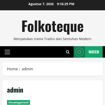
Skip
Agustus 7, 2026
9:16:30 PM
to
content
Folkoteque
Menyatukan Irama Tradisi dan Sentuhan Modern
WATCH
Primary
Menu
Home
admin
admin
Uncategorized